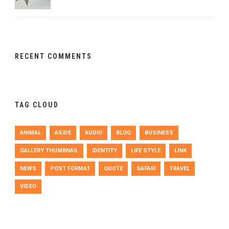
RECENT COMMENTS
TAG CLOUD
ANIMAL
ASIDE
AUDIO
BLOG
BUSINESS
GALLERY THUMBNAIL
IDENTITY
LIFE STYLE
LINK
NEWS
POST FORMAT
QUOTE
SAFARI
TRAVEL
VIDEO