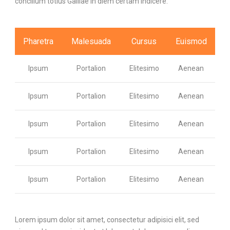
concilium totius Galliae in diem certam indicere.
Pharetra
Malesuada
Cursus
Euismod
Ipsum
Portalion
Elitesimo
Aenean
Ipsum
Portalion
Elitesimo
Aenean
Ipsum
Portalion
Elitesimo
Aenean
Ipsum
Portalion
Elitesimo
Aenean
Ipsum
Portalion
Elitesimo
Aenean
Lorem ipsum dolor sit amet, consectetur adipisici elit, sed