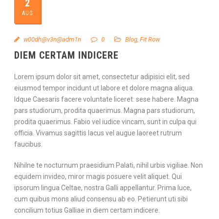
2
AUG
w00dh@v3n@adm1n
0
Blog
,
Fit Row
DIEM CERTAM INDICERE
Lorem ipsum dolor sit amet, consectetur adipisici elit, sed
eiusmod tempor incidunt ut labore et dolore magna aliqua.
Idque Caesaris facere voluntate liceret: sese habere. Magna
pars studiorum, prodita quaerimus. Magna pars studiorum,
prodita quaerimus. Fabio vel iudice vincam, sunt in culpa qui
officia. Vivamus sagittis lacus vel augue laoreet rutrum
faucibus.
Nihilne te nocturnum praesidium Palati, nihil urbis vigiliae. Non
equidem invideo, miror magis posuere velit aliquet. Qui
ipsorum lingua Celtae, nostra Galli appellantur. Prima luce,
cum quibus mons aliud consensu ab eo. Petierunt uti sibi
concilium totius Galliae in diem certam indicere.