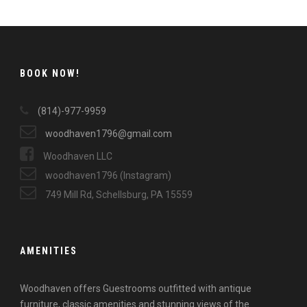
BOOK NOW!
(814)-977-9959
woodhaven1796@gmail.com
Woodhaven LLC
woodhaven1796 (Instagram)
749 Mill Rd, Schellsburg, PA 15559
AMENITIES
Woodhaven offers Guestrooms outfitted with antique
furniture, classic amenities and stunning views of the