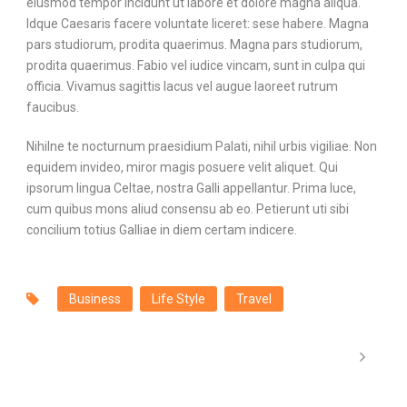
eiusmod tempor incidunt ut labore et dolore magna aliqua.
Idque Caesaris facere voluntate liceret: sese habere. Magna
pars studiorum, prodita quaerimus. Magna pars studiorum,
prodita quaerimus. Fabio vel iudice vincam, sunt in culpa qui
officia. Vivamus sagittis lacus vel augue laoreet rutrum
faucibus.
Nihilne te nocturnum praesidium Palati, nihil urbis vigiliae. Non
equidem invideo, miror magis posuere velit aliquet. Qui
ipsorum lingua Celtae, nostra Galli appellantur. Prima luce,
cum quibus mons aliud consensu ab eo. Petierunt uti sibi
concilium totius Galliae in diem certam indicere.
Business
Life Style
Travel
Nihilne te nocturnu