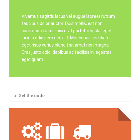
Vivamus sagittis lacus vel augue laoreet rutrum
faucibus dolor auctor. Duis mollis, est non
commodo luctus, nisi erat porttitor ligula, eget
lacinia odio sem nec elit. Maecenas sed diam
eget risus varius blandit sit amet non magna.
Cras justo odio, dapibus ac facilisis in, egestas
eget quam.
Get the code