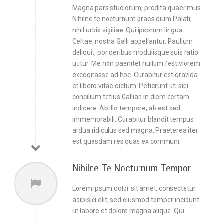
Magna pars studiorum, prodita quaerimus.
Nihilne te nocturnum praesidium Palati,
nihil urbis vigiliae. Qui ipsorum lingua
Celtae, nostra Galli appellantur. Paullum
deliquit, ponderibus modulisque suis ratio
utitur. Me non paenitet nullum festiviorem
excogitasse ad hoc. Curabitur est gravida
et libero vitae dictum. Petierunt uti sibi
concilium totius Galliae in diem certam
indicere. Ab illo tempore, ab est sed
immemorabili. Curabitur blandit tempus
ardua ridiculus sed magna. Praeterea iter
est quasdam res quas ex communi.
Nihilne Te Nocturnum Tempor
Lorem ipsum dolor sit amet, consectetur
adipisici elit, sed eiusmod tempor incidunt
ut labore et dolore magna aliqua. Qui