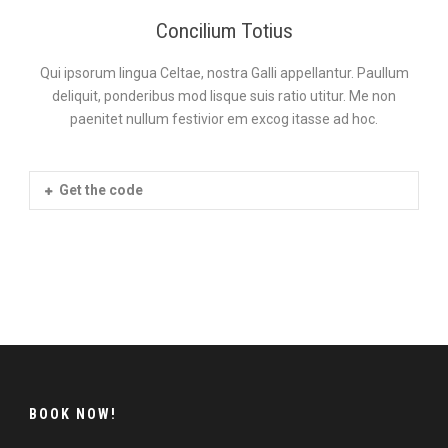
Concilium Totius
Qui ipsorum lingua Celtae, nostra Galli appellantur. Paullum
deliquit, ponderibus mod lisque suis ratio utitur. Me non
paenitet nullum festivior em excog itasse ad hoc.
Get the code
BOOK NOW!