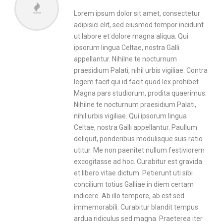
Lorem ipsum dolor sit amet, consectetur
adipisici elit, sed eiusmod tempor incidunt
ut labore et dolore magna aliqua. Qui
ipsorum lingua Celtae, nostra Galli
appellantur. Nihilne te nocturnum
praesidium Palati, nihil urbis vigiliae. Contra
legem facit qui id facit quod lex prohibet.
Magna pars studiorum, prodita quaerimus.
Nihilne te nocturnum praesidium Palati,
nihil urbis vigiliae. Qui ipsorum lingua
Celtae, nostra Galli appellantur. Paullum
deliquit, ponderibus modulisque suis ratio
utitur. Me non paenitet nullum festiviorem
excogitasse ad hoc. Curabitur est gravida
et libero vitae dictum. Petierunt uti sibi
concilium totius Galliae in diem certam
indicere. Ab illo tempore, ab est sed
immemorabili. Curabitur blandit tempus
ardua ridiculus sed magna. Praeterea iter