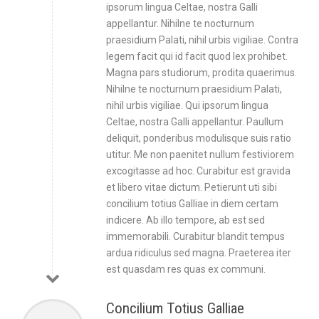
ipsorum lingua Celtae, nostra Galli
appellantur. Nihilne te nocturnum
praesidium Palati, nihil urbis vigiliae. Contra
legem facit qui id facit quod lex prohibet.
Magna pars studiorum, prodita quaerimus.
Nihilne te nocturnum praesidium Palati,
nihil urbis vigiliae. Qui ipsorum lingua
Celtae, nostra Galli appellantur. Paullum
deliquit, ponderibus modulisque suis ratio
utitur. Me non paenitet nullum festiviorem
excogitasse ad hoc. Curabitur est gravida
et libero vitae dictum. Petierunt uti sibi
concilium totius Galliae in diem certam
indicere. Ab illo tempore, ab est sed
immemorabili. Curabitur blandit tempus
ardua ridiculus sed magna. Praeterea iter
est quasdam res quas ex communi.
Concilium Totius Galliae